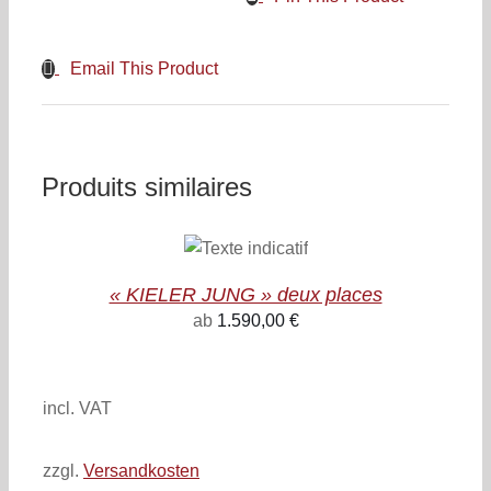
Email This Product
Produits similaires
CHOIX DES
OPTIONS
CE
/
PRODUIT
DETAILS
« KIELER JUNG » deux places
A
PLUSIEURS
ab
1.590,00
€
VARIATIONS.
inkl. 19% MwSt.
zzgl. Versandkosten
LES
OPTIONS
PEUVENT
incl. VAT
ÊTRE
CHOISIES
SUR
zzgl.
Versandkosten
LA