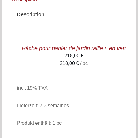
Description
AJOUTER
AU
PANIER
/
Bâche pour panier de jardin taille L en vert
DETAILS
218,00
€
218,00
€
/
pc
inkl. 19% MwSt.
zzgl. Versandkosten
incl. 19% TVA
Lieferzeit:
2-3 semaines
Produkt enthält: 1
pc
AJOUTER
AU