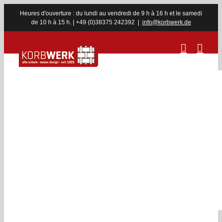
Skip
Heures d'ouverture : du lundi au vendredi de 9 h à 16 h et le samedi
to
de 10 h à 15 h. | +49 (0)38375 242392
|
info@korbwerk.de
content
Offrez-vous
une pause !