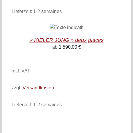
PAGE
DU
Lieferzeit:
1-2 semaines
PRODUIT
CHOIX DES
OPTIONS
CE
/
PRODUIT
DETAILS
« KIELER JUNG » deux places
A
PLUSIEURS
ab
1.590,00
€
VARIATIONS.
inkl. 19% MwSt.
zzgl. Versandkosten
LES
OPTIONS
PEUVENT
incl. VAT
ÊTRE
CHOISIES
SUR
zzgl.
Versandkosten
LA
PAGE
DU
Lieferzeit:
1-2 semaines
PRODUIT