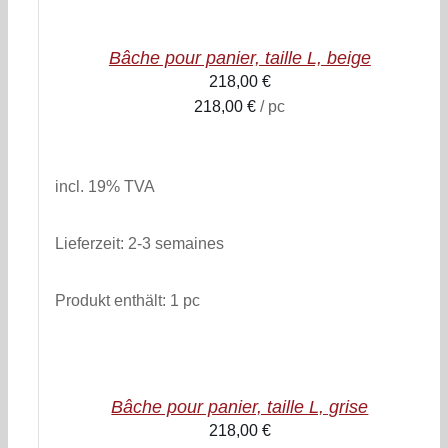
PANIER
/
Bâche pour panier, taille L, beige
DETAILS
218,00
€
218,00
€
/
pc
inkl. 19% MwSt.
zzgl. Versandkosten
incl. 19% TVA
Lieferzeit:
2-3 semaines
Produkt enthält: 1
pc
AJOUTER
AU
PANIER
/
Bâche pour panier, taille L, grise
DETAILS
218,00
€