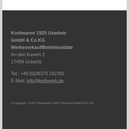
KONTAKT
Korbwaren 1925 Usedom
GmbH & Co.KG
Werksverkauf/Betriebsstätte
An den Kaveln 2
17459 Ückeritz
Tel.: +49 (0)38375 242392
E-Mail:
info@korbwerk.de
© Copyright
2026 | Korbwaren 1925 Usedom GmbH & Co.KG
SHOPSERVICE FR