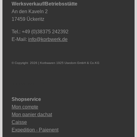
Werksverkauf/Betriebsstätte
An den Kaveln 2
17459 Ückeritz
Tel.: +49 (0)38375 242392
E-Mail:
info@korbwerk.de
© Copyright
2026 | Korbwaren 1925 Usedom GmbH & Co.KG
SHOPSERVICE FR
Shopservice
Mon compte
Mon panier dachat
Caisse
Expedition - Paienent