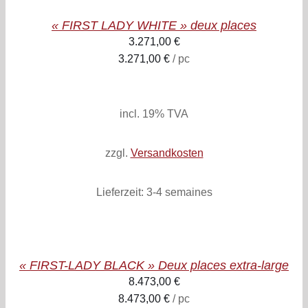
/
« FIRST LADY WHITE » deux places
DETAILS
3.271,00
€
3.271,00
€
/
pc
inkl. 19% MwSt.
zzgl. Versandkosten
incl. 19% TVA
zzgl.
Versandkosten
Lieferzeit:
3-4 semaines
AJOUTER
AU
PANIER
/
« FIRST-LADY BLACK » Deux places extra-large
DETAILS
8.473,00
€
8.473,00
€
/
pc