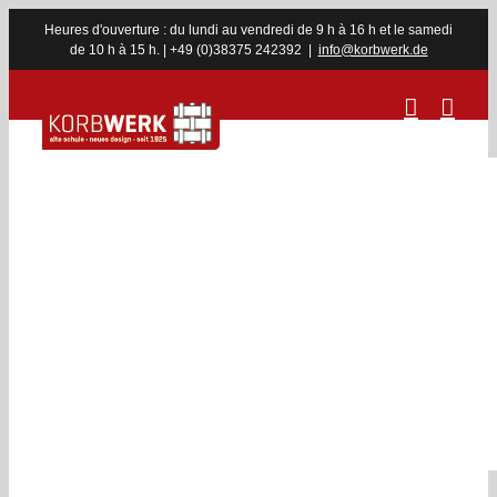
Skip
Heures d'ouverture : du lundi au vendredi de 9 h à 16 h et le samedi
to
de 10 h à 15 h. | +49 (0)38375 242392
|
info@korbwerk.de
content
Offrez-vous
une pause !