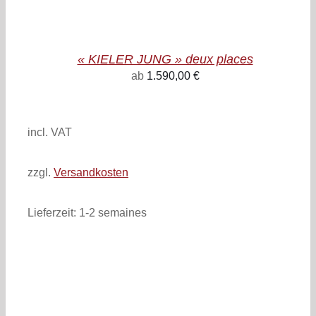
PAGE
DU
PRODUIT
« KIELER JUNG » deux places
ab
1.590,00
€
inkl. 19% MwSt.
zzgl. Versandkosten
incl. VAT
zzgl.
Versandkosten
Lieferzeit:
1-2 semaines