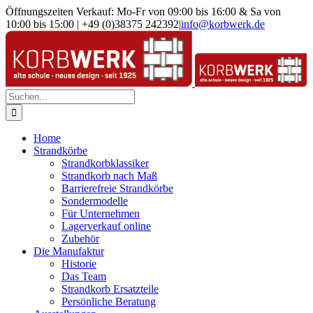
Zum
Öffnungszeiten Verkauf: Mo-Fr von 09:00 bis 16:00 & Sa von
Inhalt
10:00 bis 15:00 | +49 (0)38375 242392
|
info@korbwerk.de
springen
Suche
nach:
Home
Strandkörbe
Strandkorbklassiker
Strandkorb nach Maß
Barrierefreie Strandkörbe
Sondermodelle
Für Unternehmen
Lagerverkauf online
Zubehör
Die Manufaktur
Historie
Das Team
Strandkorb Ersatzteile
Persönliche Beratung