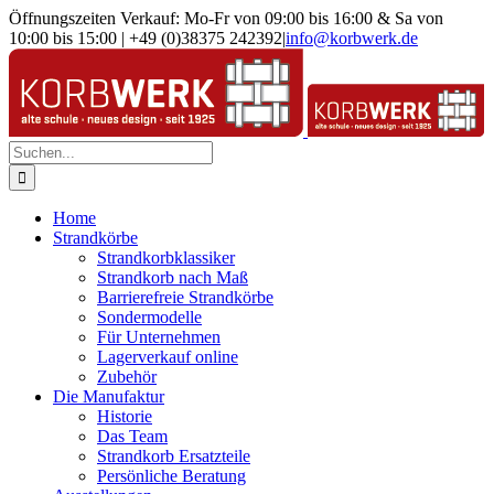
Zum
Öffnungszeiten Verkauf: Mo-Fr von 09:00 bis 16:00 & Sa von
Inhalt
10:00 bis 15:00 | +49 (0)38375 242392
|
info@korbwerk.de
springen
Suche
nach:
Home
Strandkörbe
Strandkorbklassiker
Strandkorb nach Maß
Barrierefreie Strandkörbe
Sondermodelle
Für Unternehmen
Lagerverkauf online
Zubehör
Die Manufaktur
Historie
Das Team
Strandkorb Ersatzteile
Persönliche Beratung