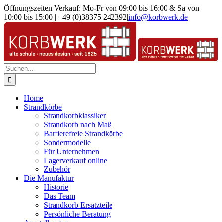
Zum
Öffnungszeiten Verkauf: Mo-Fr von 09:00 bis 16:00 & Sa von
Inhalt
10:00 bis 15:00 | +49 (0)38375 242392
|
info@korbwerk.de
springen
Suche
nach:
Home
Strandkörbe
Strandkorbklassiker
Strandkorb nach Maß
Barrierefreie Strandkörbe
Sondermodelle
Für Unternehmen
Lagerverkauf online
Zubehör
Die Manufaktur
Historie
Das Team
Strandkorb Ersatzteile
Persönliche Beratung