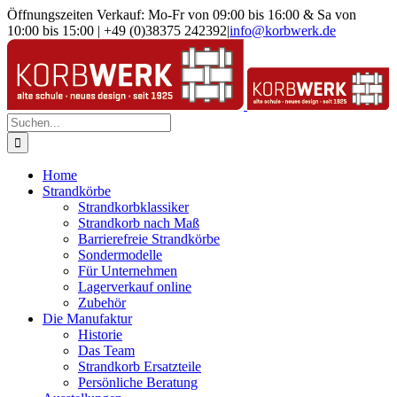
Zum
Öffnungszeiten Verkauf: Mo-Fr von 09:00 bis 16:00 & Sa von
Inhalt
10:00 bis 15:00 | +49 (0)38375 242392
|
info@korbwerk.de
springen
Suche
nach:
Home
Strandkörbe
Strandkorbklassiker
Strandkorb nach Maß
Barrierefreie Strandkörbe
Sondermodelle
Für Unternehmen
Lagerverkauf online
Zubehör
Die Manufaktur
Historie
Das Team
Strandkorb Ersatzteile
Persönliche Beratung