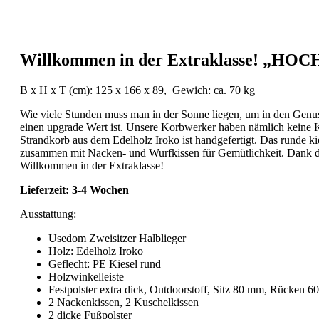
Willkommen in der Extraklasse! „HOC
B x H x T (cm): 125 x 166 x 89, Gewich: ca. 70 kg
Wie viele Stunden muss man in der Sonne liegen, um in den Genu
einen upgrade Wert ist. Unsere Korbwerker haben nämlich keine
Strandkorb aus dem Edelholz Iroko ist handgefertigt. Das runde k
zusammen mit Nacken- und Wurfkissen für Gemütlichkeit. Dank der h
Willkommen in der Extraklasse!
Lieferzeit: 3-4 Wochen
Ausstattung:
Usedom Zweisitzer Halblieger
Holz: Edelholz Iroko
Geflecht: PE Kiesel rund
Holzwinkelleiste
Festpolster extra dick, Outdoorstoff, Sitz 80 mm, Rücken 
2 Nackenkissen, 2 Kuschelkissen
2 dicke Fußpolster