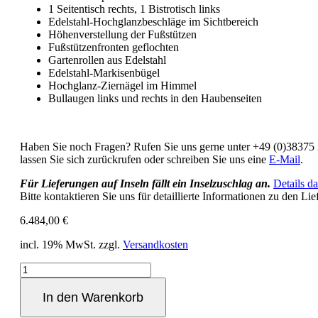
1 Seitentisch rechts, 1 Bistrotisch links
Edelstahl-Hochglanzbeschläge im Sichtbereich
Höhenverstellung der Fußstützen
Fußstützenfronten geflochten
Gartenrollen aus Edelstahl
Edelstahl-Markisenbügel
Hochglanz-Ziernägel im Himmel
Bullaugen links und rechts in den Haubenseiten
Haben Sie noch Fragen? Rufen Sie uns gerne unter +49 (0)38375
lassen Sie sich zurückrufen oder schreiben Sie uns eine
E-Mail
.
Für Lieferungen auf Inseln fällt ein Inselzuschlag an.
Details da
Bitte kontaktieren Sie uns für detaillierte Informationen zu den Lie
6.484,00
€
incl. 19% MwSt.
zzgl.
Versandkosten
"HOCHEDEL
UPGRADE"
Zweisitzer
In den Warenkorb
Ostseeform