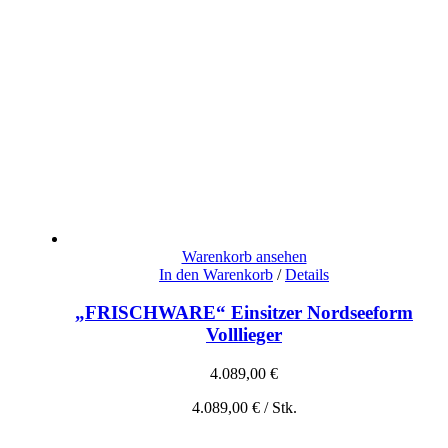
Warenkorb ansehen
In den Warenkorb
/
Details
„FRISCHWARE“ Einsitzer Nordseeform
Volllieger
4.089,00
€
4.089,00
€
/
Stk.
inkl. 19% MwSt.
zzgl. Versandkosten