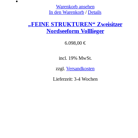
Warenkorb ansehen
In den Warenkorb
/
Details
„FEINE STRUKTUREN“ Zweisitzer
Nordseeform Volllieger
6.098,00
€
inkl. 19% MwSt.
zzgl. Versandkosten
incl. 19% MwSt.
zzgl.
Versandkosten
Lieferzeit:
3-4 Wochen