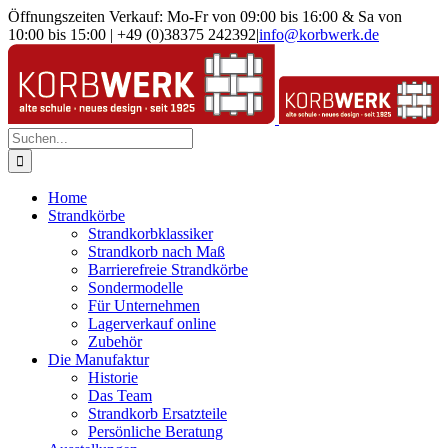
Zum
Öffnungszeiten Verkauf: Mo-Fr von 09:00 bis 16:00 & Sa von
Inhalt
10:00 bis 15:00 | +49 (0)38375 242392
|
info@korbwerk.de
springen
Suche
nach:
Home
Strandkörbe
Strandkorbklassiker
Strandkorb nach Maß
Barrierefreie Strandkörbe
Sondermodelle
Für Unternehmen
Lagerverkauf online
Zubehör
Die Manufaktur
Historie
Das Team
Strandkorb Ersatzteile
Persönliche Beratung