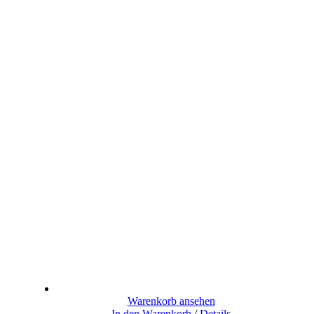
Warenkorb ansehen
In den Warenkorb
/
Details