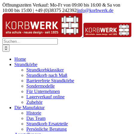
Zum
Öffnungszeiten Verkauf: Mo-Fr von 09:00 bis 16:00 & Sa von
Inhalt
10:00 bis 15:00 | +49 (0)38375 242392
|
info@korbwerk.de
springen
Suche
nach:
Home
Strandkörbe
Strandkorbklassiker
Strandkorb nach Maß
Barrierefreie Strandkörbe
Sondermodelle
Für Unternehmen
Lagerverkauf online
Zubehör
Die Manufaktur
Historie
Das Team
Strandkorb Ersatzteile
Persönliche Beratung