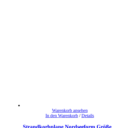
Warenkorb ansehen
In den Warenkorb
/
Details
Strandkorbplane Nordseeform Größe