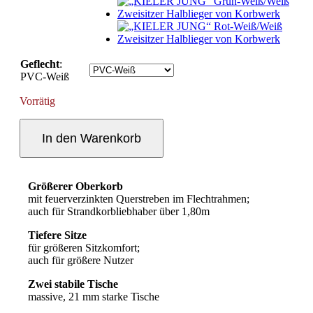
Geflecht
:
PVC-Weiß
Vorrätig
"KIELER
JUNG"
In den Warenkorb
Blau-
Weiß/Weiß
Zweisitzer
Größerer Oberkorb
Ostseeform
mit feuerverzinkten Querstreben im Flechtrahmen;
Halblieger
auch für Strandkorbliebhaber über 1,80m
Menge
Tiefere Sitze
für größeren Sitzkomfort;
auch für größere Nutzer
Zwei stabile Tische
massive, 21 mm starke Tische